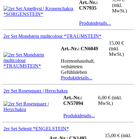
Art.-Nr.:
(inkl.
CN7935
MwSt.)
Produktdetails...
2er Set Mondstein multicolour *TRAUMSTEIN*
15,00 €
Art.-Nr.: CN6049
(inkl.
MwSt.)
Hormonhaushalt,
verhärteten
Gefühlsleben
Produktdetails...
2er Set Rosenquarz | Herzchakra
Art.-Nr.:
6,00 € (inkl.
CN57094
MwSt.)
Produktdetails...
2er Set Selenit *ENGELSTEIN*
15,00 € (inkl.
Art.-Nr.: CN1495