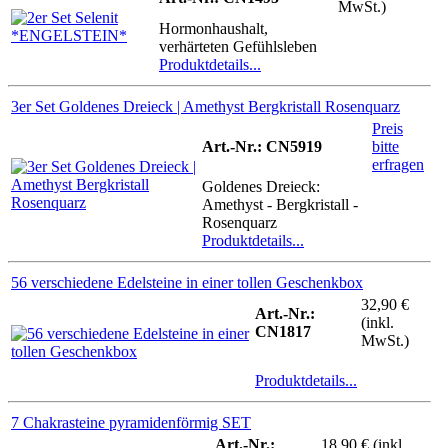
MwSt.)
Hormonhaushalt,
verhärteten Gefühlsleben
Produktdetails...
3er Set Goldenes Dreieck | Amethyst Bergkristall Rosenquarz
Preis
Art.-Nr.: CN5919
bitte
erfragen
Goldenes Dreieck:
Amethyst - Bergkristall -
Rosenquarz
Produktdetails...
56 verschiedene Edelsteine in einer tollen Geschenkbox
32,90 €
Art.-Nr.:
(inkl.
CN1817
MwSt.)
Produktdetails...
7 Chakrasteine pyramidenförmig SET
Art.-Nr.:
18,90 € (inkl.