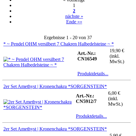
1
2
nächste »
Ende »»
Ergebnisse 1 - 20 von 37
* ~ Pendel OHM versilbert 7 Chakren Halbedelsteine ~ *
19,90 €
Art.-Nr.:
(inkl.
CN16549
MwSt.)
Produktdetails...
2er Set Amethyst | Kronenchakra *SORGENSTEIN*
6,00 €
Art.-Nr.:
(inkl.
CN5912/7
MwSt.)
Produktdetails...
2er Set Amethyst | Kronenchakra *SORGENSTEIN*
5,90 €