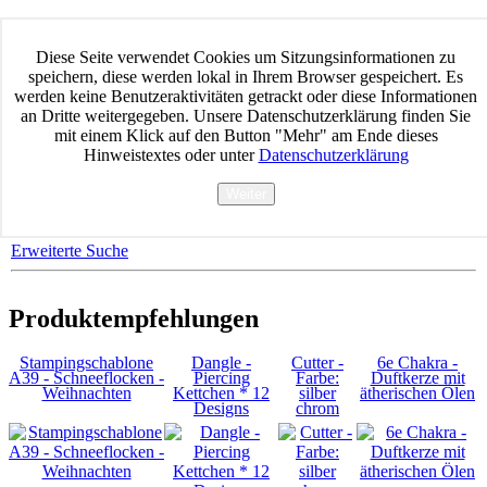
Home
Datenschutz
Diese Seite verwendet Cookies um Sitzungsinformationen zu
AGB Waren & Dienstleistungen
speichern, diese werden lokal in Ihrem Browser gespeichert. Es
Impressum
werden keine Benutzeraktivitäten getrackt oder diese Informationen
Widerrufsbelehrung
an Dritte weitergegeben. Unsere Datenschutzerklärung finden Sie
Versand & Zahlung
mit einem Klick auf den Button "Mehr" am Ende dieses
Kontakt
Hinweistextes oder unter
Datenschutzerklärung
Produktsuche
Weiter
Mehr
Erweiterte Suche
Produktempfehlungen
Stampingschablone
Dangle -
Cutter -
6e Chakra -
A39 - Schneeflocken -
Piercing
Farbe:
Duftkerze mit
Weihnachten
Kettchen * 12
silber
ätherischen Ölen
Designs
chrom