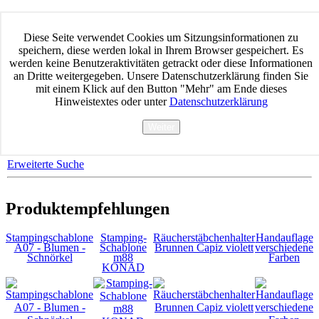
Home
Datenschutz
Diese Seite verwendet Cookies um Sitzungsinformationen zu
AGB Waren & Dienstleistungen
speichern, diese werden lokal in Ihrem Browser gespeichert. Es
Impressum
werden keine Benutzeraktivitäten getrackt oder diese Informationen
Widerrufsbelehrung
an Dritte weitergegeben. Unsere Datenschutzerklärung finden Sie
Versand & Zahlung
mit einem Klick auf den Button "Mehr" am Ende dieses
Kontakt
Hinweistextes oder unter
Datenschutzerklärung
Produktsuche
Weiter
Mehr
Erweiterte Suche
Produktempfehlungen
Stampingschablone
Stamping-
Räucherstäbchenhalter
Handauflage
A07 - Blumen -
Schablone
Brunnen Capiz violett
verschiedene
Schnörkel
m88
Farben
KONAD